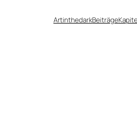
Artinthedark
Beiträge
Kapite