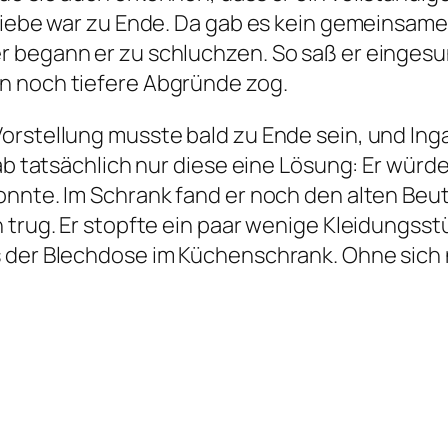
 Liebe war zu Ende. Da gab es kein gemeinsame
r begann er zu schluchzen. So saß er einges
n noch tiefere Abgründe zog.
Vorstellung musste bald zu Ende sein, und I
gab tatsächlich nur diese eine Lösung: Er wür
nnte. Im Schrank fand er noch den alten Beute
 trug. Er stopfte ein paar wenige Kleidungsst
s der Blechdose im Küchenschrank. Ohne sich 