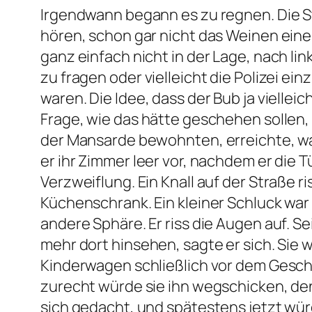
Irgendwann begann es zu regnen. Die Sta
hören, schon gar nicht das Weinen eines
ganz einfach nicht in der Lage, nach li
zu fragen oder vielleicht die Polizei e
waren. Die Idee, dass der Bub ja viellei
Frage, wie das hätte geschehen sollen, s
der Mansarde bewohnten, erreichte, war 
er ihr Zimmer leer vor, nachdem er die T
Verzweiflung. Ein Knall auf der Straße 
Küchenschrank. Ein kleiner Schluck war 
andere Sphäre. Er riss die Augen auf. Sei
mehr dort hinsehen, sagte er sich. Sie w
Kinderwagen schließlich vor dem Geschäf
zurecht würde sie ihn wegschicken, den
sich gedacht, und spätestens jetzt würd