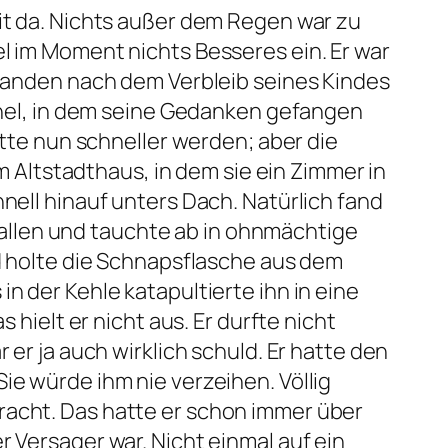
eit da. Nichts außer dem Regen war zu
el im Moment nichts Besseres ein. Er war
jemanden nach dem Verbleib seines Kindes
unnel, in dem seine Gedanken gefangen
itte nun schneller werden; aber die
em Altstadthaus, in dem sie ein Zimmer in
nell hinauf unters Dach. Natürlich fand
l fallen und tauchte ab in ohnmächtige
nd holte die Schnapsflasche aus dem
n der Kehle katapultierte ihn in eine
 hielt er nicht aus. Er durfte nicht
 er ja auch wirklich schuld. Er hatte den
ie würde ihm nie verzeihen. Völlig
racht. Das hatte er schon immer über
 Versager war. Nicht einmal auf ein