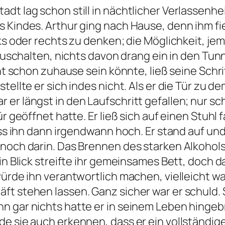
dt lag schon still in nächtlicher Verlassenh
 Kindes. Arthur ging nach Hause, denn ihm fi
nks oder rechts zu denken; die Möglichkeit, 
inzuschalten, nichts davon drang ein in den T
cht schon zuhause sein könnte, ließ seine Schr
tellte er sich indes nicht. Als er die Tür zu d
er längst in den Laufschritt gefallen; nur sch
ür geöffnet hatte. Er ließ sich auf einen Stuh
riss ihn dann irgendwann hoch. Er stand auf u
noch darin. Das Brennen des starken Alkohols i
n Blick streifte ihr gemeinsames Bett, doch das
ürde ihn verantwortlich machen, vielleicht war
t stehen lassen. Ganz sicher war er schuld. S
n gar nichts hatte er in seinem Leben hingeb
e sie auch erkennen, dass er ein vollständiger